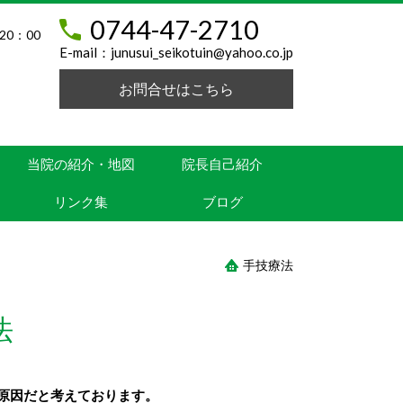
0744-47-2710
20：00
E-mail：
junusui_seikotuin@yahoo.co.jp
お問合せはこちら
当院の紹介・地図
院長自己紹介
リンク集
ブログ
手技療法
法
原因だと考えております。